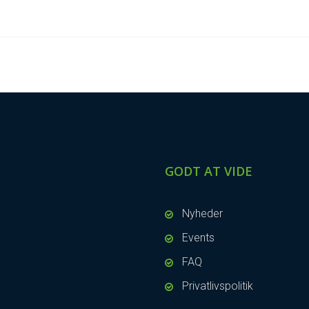
GODT AT VIDE
Nyheder
Events
FAQ
Privatlivspolitik