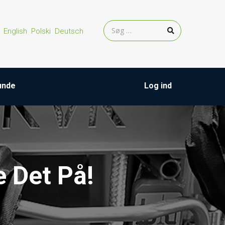
English
Polski
Deutsch
kunde
Log ind
 Det På!