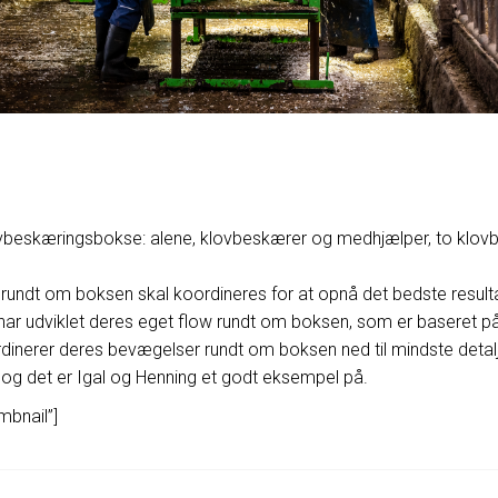
beskæringsbokse: alene, klovbeskærer og medhjælper, to klovb
et rundt om boksen skal koordineres for at opnå det bedste resul
har udviklet deres eget flow rundt om boksen, som er baseret p
oordinerer deres bevægelser rundt om boksen ned til mindste det
g det er Igal og Henning et godt eksempel på.
mbnail”]