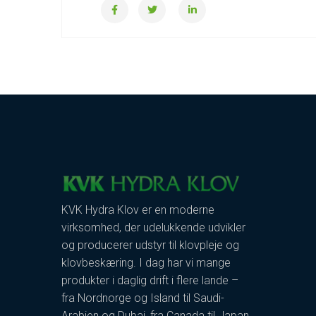
KVK Hydra Klov er en moderne
virksomhed, der udelukkende udvikler
og producerer udstyr til klovpleje og
klovbeskæring. I dag har vi mange
produkter i daglig drift i flere lande –
fra Nordnorge og Island til Saudi-
Arabien og Dubai, fra Canada til Japan.