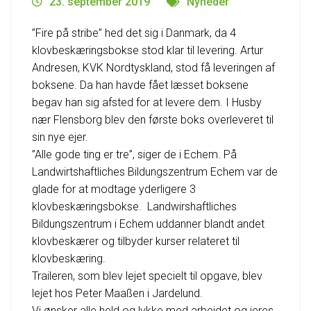
23. september 2019
Nyheder
”Fire på stribe” hed det sig i Danmark, da 4
klovbeskæringsbokse stod klar til levering. Artur
Andresen, KVK Nordtyskland, stod få leveringen af
boksene. Da han havde fået læsset boksene
begav han sig afsted for at levere dem. I Husby
nær Flensborg blev den første boks overleveret til
sin nye ejer.
”Alle gode ting er tre”, siger de i Echem. På
Landwirtshaftliches Bildungszentrum Echem var de
glade for at modtage yderligere 3
klovbeskæringsbokse. Landwirshaftliches
Bildungszentrum i Echem uddanner blandt andet
klovbeskærer og tilbyder kurser relateret til
klovbeskæring.
Traileren, som blev lejet specielt til opgave, blev
lejet hos Peter Maaßen i Jardelund.
Vi ønsker alle held og lykke med arbejdet og jeres