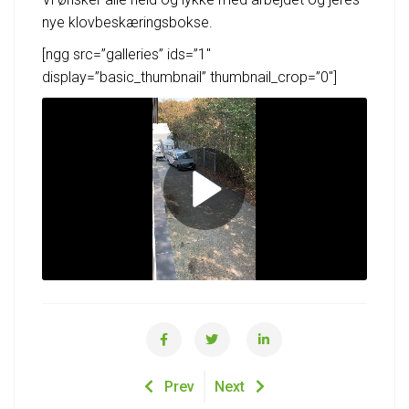
nye klovbeskæringsbokse.
[ngg src=”galleries” ids=”1″
display=”basic_thumbnail” thumbnail_crop=”0″]
Prev
Next