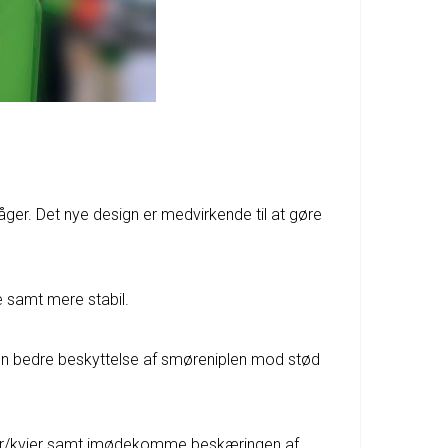
ger. Det nye design er medvirkende til at gøre
e samt mere stabil.
r en bedre beskyttelse af smøreniplen mod stød
re køer/kvier samt imødekomme beskæringen af