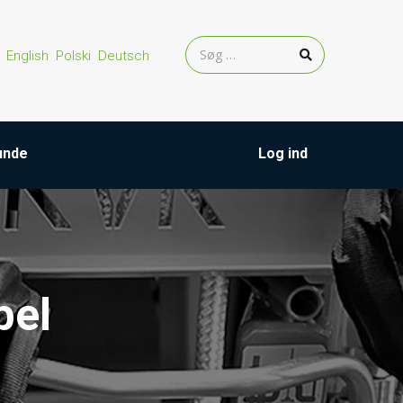
English
Polski
Deutsch
kunde
Log ind
bel