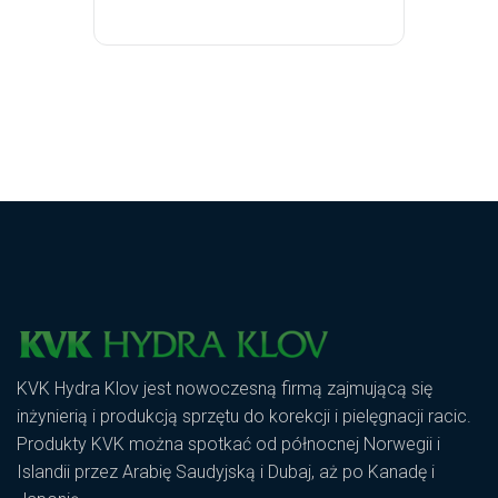
KVK Hydra Klov jest nowoczesną firmą zajmującą się
inżynierią i produkcją sprzętu do korekcji i pielęgnacji racic.
Produkty KVK można spotkać od północnej Norwegii i
Islandii przez Arabię Saudyjską i Dubaj, aż po Kanadę i