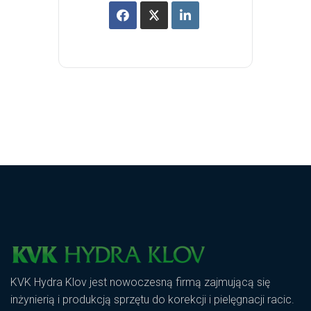
KVK Hydra Klov jest nowoczesną firmą zajmującą się
inżynierią i produkcją sprzętu do korekcji i pielęgnacji racic.