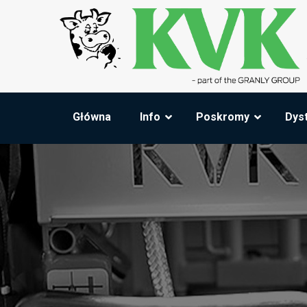
Główna
Info
Poskromy
Dys