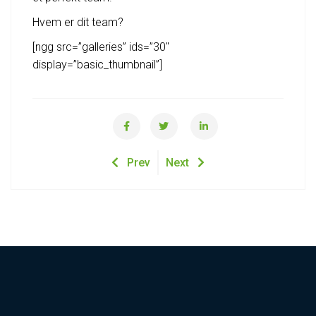
Hvem er dit team?
[ngg src=”galleries” ids=”30″
display=”basic_thumbnail”]
Prev
Next