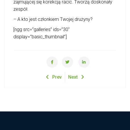
zajmującej się korekcją racic. Tworzą doskonały
zespół.
– A kto jest członkiem Twojej drużyny?
[ngg src=”galleries” ids=”30″
display=”basic_thumbnail”]
Prev
Next